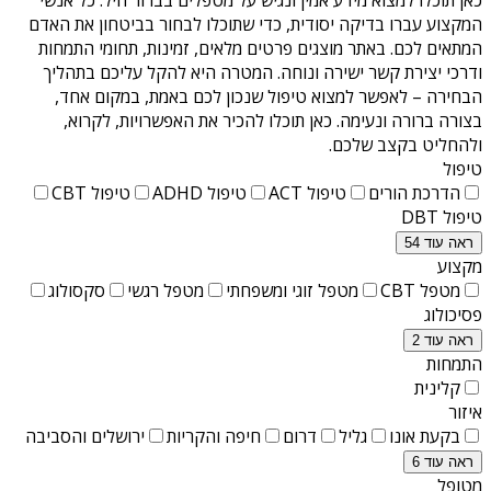
המקצוע עברו בדיקה יסודית, כדי שתוכלו לבחור בביטחון את האדם
המתאים לכם. באתר מוצגים פרטים מלאים, זמינות, תחומי התמחות
ודרכי יצירת קשר ישירה ונוחה. המטרה היא להקל עליכם בתהליך
הבחירה – לאפשר למצוא טיפול שנכון לכם באמת, במקום אחד,
בצורה ברורה ונעימה. כאן תוכלו להכיר את האפשרויות, לקרוא,
ולהחליט בקצב שלכם.
טיפול
הדרכת הורים
טיפול ACT
טיפול ADHD
טיפול CBT
טיפול DBT
ראה עוד 54
מקצוע
מטפל CBT
מטפל זוגי ומשפחתי
מטפל רגשי
סקסולוג
פסיכולוג
ראה עוד 2
התמחות
קלינית
איזור
בקעת אונו
גליל
דרום
חיפה והקריות
ירושלים והסביבה
ראה עוד 6
מטופל