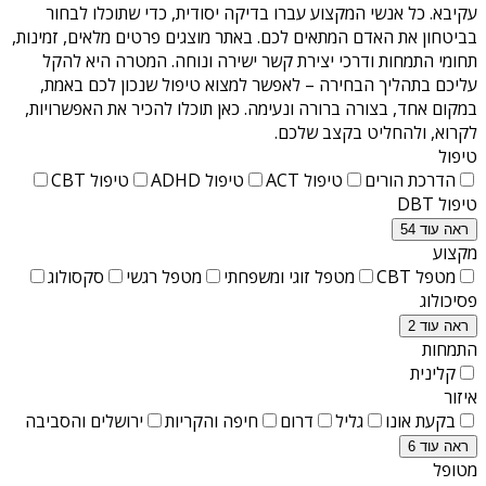
עקיבא
. כל אנשי המקצוע עברו בדיקה יסודית, כדי שתוכלו לבחור
בביטחון את האדם המתאים לכם. באתר מוצגים פרטים מלאים, זמינות,
תחומי התמחות ודרכי יצירת קשר ישירה ונוחה. המטרה היא להקל
עליכם בתהליך הבחירה – לאפשר למצוא טיפול שנכון לכם באמת,
במקום אחד, בצורה ברורה ונעימה. כאן תוכלו להכיר את האפשרויות,
לקרוא, ולהחליט בקצב שלכם.
טיפול
הדרכת הורים
טיפול ACT
טיפול ADHD
טיפול CBT
טיפול DBT
ראה עוד 54
מקצוע
מטפל CBT
מטפל זוגי ומשפחתי
מטפל רגשי
סקסולוג
פסיכולוג
ראה עוד 2
התמחות
קלינית
איזור
בקעת אונו
גליל
דרום
חיפה והקריות
ירושלים והסביבה
ראה עוד 6
מטופל