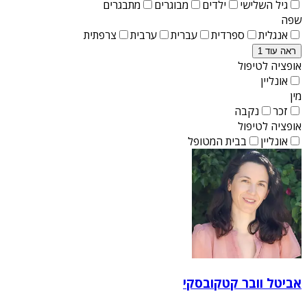
גיל השלישי
ילדים
מבוגרים
מתבגרים
שפה
אנגלית
ספרדית
עברית
ערבית
צרפתית
ראה עוד 1
אופציה לטיפול
אונליין
מין
זכר
נקבה
אופציה לטיפול
אונליין
בבית המטופל
אביטל וובר קטקובסקי