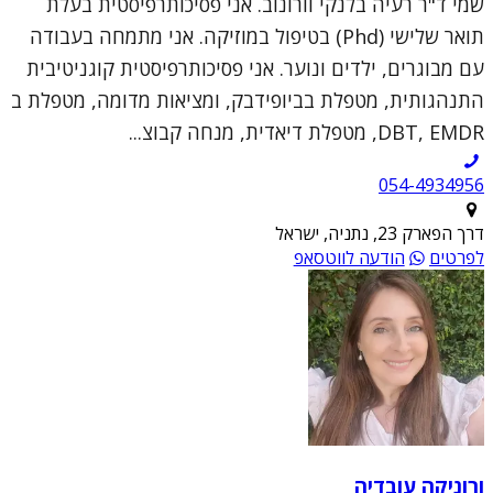
שמי ד"ר רעיה בלנקי וורונוב. אני פסיכותרפיסטית בעלת
תואר שלישי (Phd) בטיפול במוזיקה. אני מתמחה בעבודה
עם מבוגרים, ילדים ונוער. אני פסיכותרפיסטית קוגניטיבית
התנהגותית, מטפלת בביופידבק, ומציאות מדומה, מטפלת ב
DBT, EMDR, מטפלת דיאדית, מנחה קבוצ...
054-4934956
דרך הפארק 23, נתניה, ישראל
לפרטים
הודעה לווטסאפ
ורוניקה עובדיה