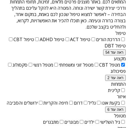
המתאים לכם. באתר מוצגים פרטים מלאים, זמינות, תחומי התמחות
ודרכי יצירת קשר ישירה ונוחה. המטרה היא להקל עליכם בתהליך
הבחירה – לאפשר למצוא טיפול שנכון לכם באמת, במקום אחד,
בצורה ברורה ונעימה. כאן תוכלו להכיר את האפשרויות, לקרוא,
ולהחליט בקצב שלכם.
טיפול
הדרכת הורים
טיפול ACT
טיפול ADHD
טיפול CBT
טיפול DBT
ראה עוד 54
מקצוע
מטפל CBT
מטפל זוגי ומשפחתי
מטפל רגשי
סקסולוג
פסיכולוג
ראה עוד 2
התמחות
קלינית
איזור
בקעת אונו
גליל
דרום
חיפה והקריות
ירושלים והסביבה
ראה עוד 6
מטופל
גיל השלישי
ילדים
מבוגרים
מתבגרים