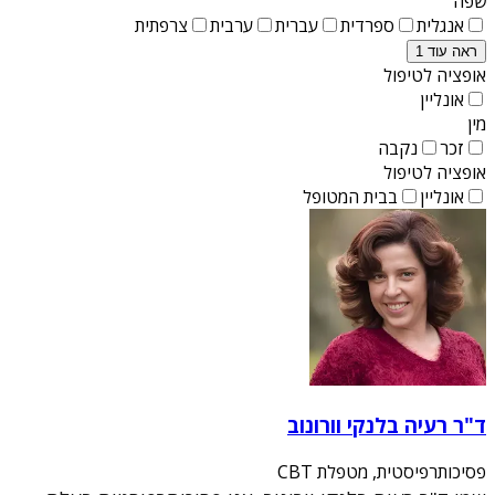
שפה
אנגלית
ספרדית
עברית
ערבית
צרפתית
ראה עוד 1
אופציה לטיפול
אונליין
מין
זכר
נקבה
אופציה לטיפול
אונליין
בבית המטופל
ד"ר רעיה בלנקי וורונוב
פסיכותרפיסטית, מטפלת CBT