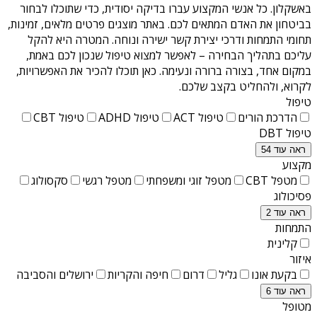
באשקלון
. כל אנשי המקצוע עברו בדיקה יסודית, כדי שתוכלו לבחור
בביטחון את האדם המתאים לכם. באתר מוצגים פרטים מלאים, זמינות,
תחומי התמחות ודרכי יצירת קשר ישירה ונוחה. המטרה היא להקל
עליכם בתהליך הבחירה – לאפשר למצוא טיפול שנכון לכם באמת,
במקום אחד, בצורה ברורה ונעימה. כאן תוכלו להכיר את האפשרויות,
לקרוא, ולהחליט בקצב שלכם.
טיפול
הדרכת הורים
טיפול ACT
טיפול ADHD
טיפול CBT
טיפול DBT
ראה עוד 54
מקצוע
מטפל CBT
מטפל זוגי ומשפחתי
מטפל רגשי
סקסולוג
פסיכולוג
ראה עוד 2
התמחות
קלינית
איזור
בקעת אונו
גליל
דרום
חיפה והקריות
ירושלים והסביבה
ראה עוד 6
מטופל