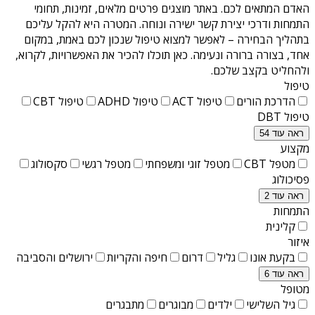
האדם המתאים לכם. באתר מוצגים פרטים מלאים, זמינות, תחומי
התמחות ודרכי יצירת קשר ישירה ונוחה. המטרה היא להקל עליכם
בתהליך הבחירה – לאפשר למצוא טיפול שנכון לכם באמת, במקום
אחד, בצורה ברורה ונעימה. כאן תוכלו להכיר את האפשרויות, לקרוא,
ולהחליט בקצב שלכם.
טיפול
הדרכת הורים
טיפול ACT
טיפול ADHD
טיפול CBT
טיפול DBT
ראה עוד 54
מקצוע
מטפל CBT
מטפל זוגי ומשפחתי
מטפל רגשי
סקסולוג
פסיכולוג
ראה עוד 2
התמחות
קלינית
איזור
בקעת אונו
גליל
דרום
חיפה והקריות
ירושלים והסביבה
ראה עוד 6
מטופל
גיל השלישי
ילדים
מבוגרים
מתבגרים