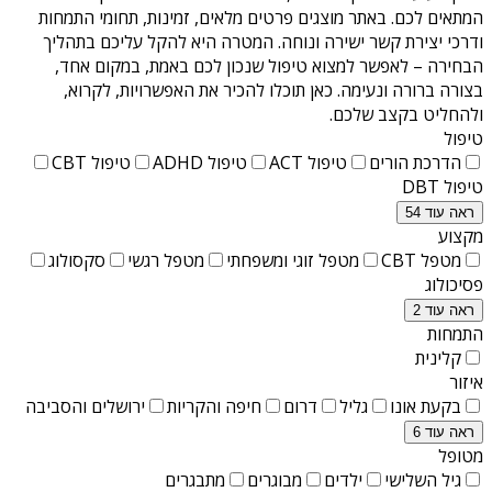
המתאים לכם. באתר מוצגים פרטים מלאים, זמינות, תחומי התמחות
ודרכי יצירת קשר ישירה ונוחה. המטרה היא להקל עליכם בתהליך
הבחירה – לאפשר למצוא טיפול שנכון לכם באמת, במקום אחד,
בצורה ברורה ונעימה. כאן תוכלו להכיר את האפשרויות, לקרוא,
ולהחליט בקצב שלכם.
טיפול
הדרכת הורים
טיפול ACT
טיפול ADHD
טיפול CBT
טיפול DBT
ראה עוד 54
מקצוע
מטפל CBT
מטפל זוגי ומשפחתי
מטפל רגשי
סקסולוג
פסיכולוג
ראה עוד 2
התמחות
קלינית
איזור
בקעת אונו
גליל
דרום
חיפה והקריות
ירושלים והסביבה
ראה עוד 6
מטופל
גיל השלישי
ילדים
מבוגרים
מתבגרים