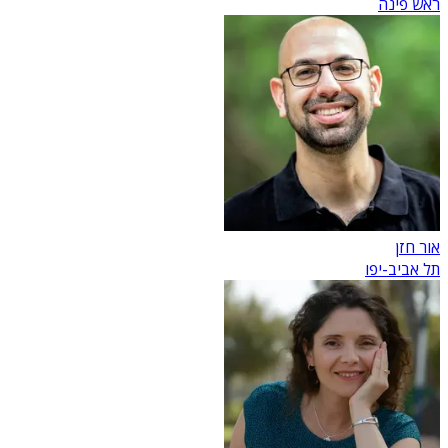
ראש פינה
אור חזן
תל אביב-יפו