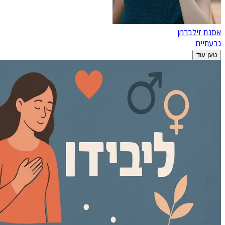
אסנת זילברמן
גבעתיים
טען עוד