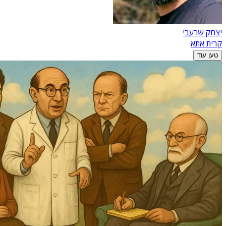
יצחק שרעבי
קרית אתא
טען עוד