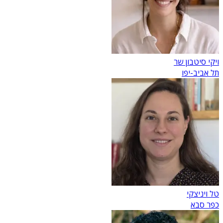
ויקי סיטבון שר
תל אביב-יפו
טל ויניצקי
כפר סבא