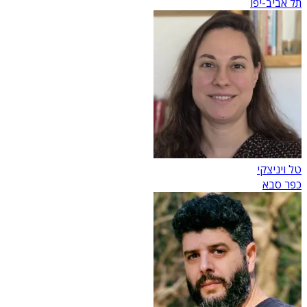
תל אביב-יפו
טל ויניצקי
כפר סבא