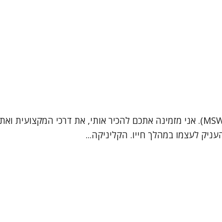
שמי אירית סובול, פסיכותרפיסטית ועובדת סוציאלית קלינית (MSW). אני מזמינה אתכם לה
יק לעצמו במהלך חייו. הקליניקה...