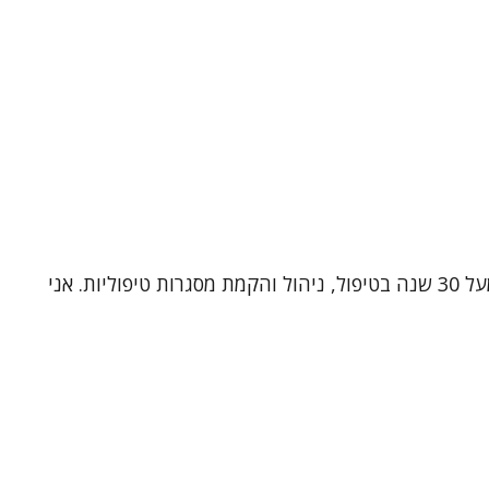
שמי ד"ר תלמה כהן, עובדת סוציאלית קלינית (MSW, Ph.D) ומטפלת זוגית ומשפחתית מוסמכת. אני בעלת ניסיון עשיר של מעל 30 שנה בטיפול, ניהול והקמת מסגרות טיפוליות. אני