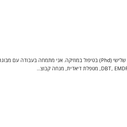
שמי ד"ר רעיה בלנקי וורונוב. אני פסיכותרפיסטית בעלת תואר שלישי (Phd) בטיפול במו