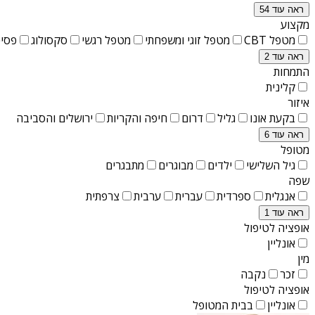
ראה עוד 54
מקצוע
מטפל CBT
מטפל זוגי ומשפחתי
מטפל רגשי
סקסולוג
פסיכ
ראה עוד 2
התמחות
קלינית
איזור
בקעת אונו
גליל
דרום
חיפה והקריות
ירושלים והסביבה
ראה עוד 6
מטופל
גיל השלישי
ילדים
מבוגרים
מתבגרים
שפה
אנגלית
ספרדית
עברית
ערבית
צרפתית
ראה עוד 1
אופציה לטיפול
אונליין
מין
זכר
נקבה
אופציה לטיפול
אונליין
בבית המטופל