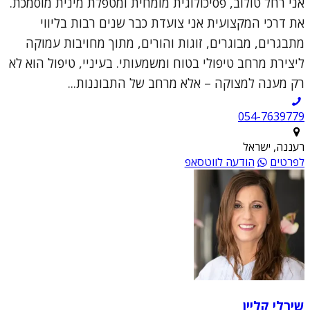
אני רחל טולוב, פסיכולוגית מומחית ומטפלת מינית מוסמכת.
את דרכי המקצועית אני צועדת כבר שנים רבות בליווי
מתבגרים, מבוגרים, זוגות והורים, מתוך מחויבות עמוקה
ליצירת מרחב טיפולי בטוח ומשמעותי. בעיניי, טיפול הוא לא
רק מענה למצוקה – אלא מרחב של התבוננות...
054-7639779
רעננה, ישראל
לפרטים
הודעה לווטסאפ
שירלי קליין