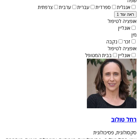
שפה
אנגלית
ספרדית
עברית
ערבית
צרפתית
ראה עוד 1
אופציה לטיפול
אונליין
מין
זכר
נקבה
אופציה לטיפול
אונליין
בבית המטופל
רחל טולוב
סקסולוגית, פסיכולוגית