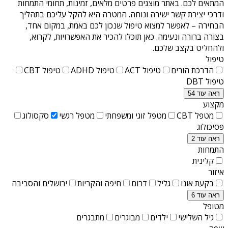
המתאים לכם. באתר מוצגים פרטים מלאים, זמינות, תחומי התמחות
ודרכי יצירת קשר ישירה ונוחה. המטרה היא להקל עליכם בתהליך
הבחירה – לאפשר למצוא טיפול שנכון לכם באמת, במקום אחד,
בצורה ברורה ונעימה. כאן תוכלו להכיר את האפשרויות, לקרוא,
ולהחליט בקצב שלכם.
טיפול
הדרכת הורים
טיפול ACT
טיפול ADHD
טיפול CBT
טיפול DBT
ראה עוד 54
מקצוע
מטפל CBT
מטפל זוגי ומשפחתי
מטפל רגשי
סקסולוג
פסיכולוג
ראה עוד 2
התמחות
קלינית
איזור
בקעת אונו
גליל
דרום
חיפה והקריות
ירושלים והסביבה
ראה עוד 6
מטופל
גיל השלישי
ילדים
מבוגרים
מתבגרים