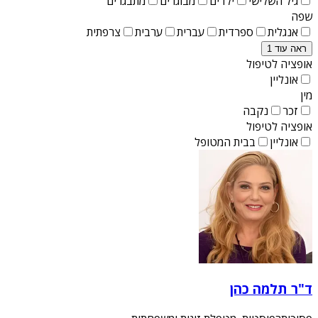
גיל השלישי
ילדים
מבוגרים
מתבגרים
שפה
אנגלית
ספרדית
עברית
ערבית
צרפתית
ראה עוד 1
אופציה לטיפול
אונליין
מין
זכר
נקבה
אופציה לטיפול
אונליין
בבית המטופל
ד"ר תלמה כהן