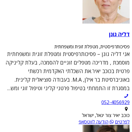
דליה גונן
פסיכותרפיסטית, מטפלת זוגית ומשפחתית
אני דליה גונן – פסיכותרפיסטית ומטפלת זוגית ומשפחתית
מוסמכת , מדריכה מטפלים זוגיים להסמכה, בעלת קליניקה
פרטית בכוכב יאיר.את השכלתי האקדמית רכשתי
באוניברסיטת בר אילן, M.A. בעבודה סוציאלית קלינית.
במסגרת זו התמחתי בטיפול פרטני קליני וטיפול זוגי ומש...
052-4056929
כוכב יאיר צור יגאל, ישראל
לפרטים
הודעה לווטסאפ