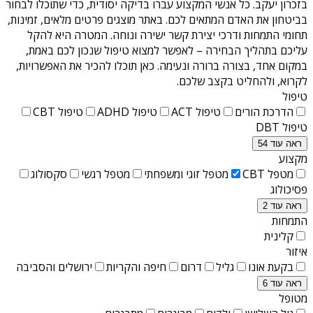
בזכרון יעקב
. כל אנשי המקצוע עברו בדיקה יסודית, כדי שתוכלו לבחור
בביטחון את האדם המתאים לכם. באתר מוצגים פרטים מלאים, זמינות,
תחומי התמחות ודרכי יצירת קשר ישירה ונוחה. המטרה היא להקל
עליכם בתהליך הבחירה – לאפשר למצוא טיפול שנכון לכם באמת,
במקום אחד, בצורה ברורה ונעימה. כאן תוכלו להכיר את האפשרויות,
לקרוא, ולהחליט בקצב שלכם.
טיפול
הדרכת הורים
טיפול ACT
טיפול ADHD
טיפול CBT
טיפול DBT
ראה עוד 54
מקצוע
מטפל CBT
מטפל זוגי ומשפחתי
מטפל רגשי
סקסולוג
פסיכולוג
ראה עוד 2
התמחות
קלינית
איזור
בקעת אונו
גליל
דרום
חיפה והקריות
ירושלים והסביבה
ראה עוד 6
מטופל