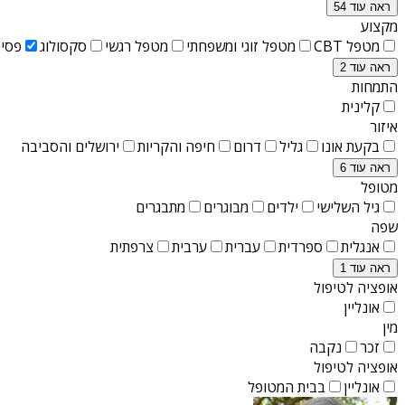
ראה עוד 54
מקצוע
מטפל CBT
מטפל זוגי ומשפחתי
מטפל רגשי
סקסולוג
פסיכ
ראה עוד 2
התמחות
קלינית
איזור
בקעת אונו
גליל
דרום
חיפה והקריות
ירושלים והסביבה
ראה עוד 6
מטופל
גיל השלישי
ילדים
מבוגרים
מתבגרים
שפה
אנגלית
ספרדית
עברית
ערבית
צרפתית
ראה עוד 1
אופציה לטיפול
אונליין
מין
זכר
נקבה
אופציה לטיפול
אונליין
בבית המטופל