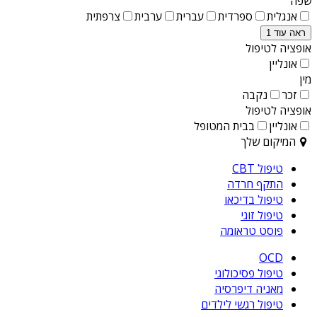
שפה
אנגלית
ספרדית
עברית
ערבית
צרפתית
ראה עוד 1
אופציה לטיפול
אונליין
מין
זכר
נקבה
אופציה לטיפול
אונליין
בבית המטופל
המיקום שלך
טיפול CBT
התקף חרדה
טיפול בדיכאו
טיפול זוגי
פוסט טראומה
OCD
טיפול פסיכולוגי
מאניה דיפרסיה
טיפול רגשי לילדים