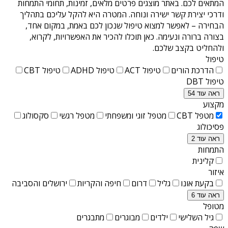
המתאים לכם. באתר מוצגים פרטים מלאים, זמינות, תחומי התמחות
ודרכי יצירת קשר ישירה ונוחה. המטרה היא להקל עליכם בתהליך
הבחירה – לאפשר למצוא טיפול שנכון לכם באמת, במקום אחד,
בצורה ברורה ונעימה. כאן תוכלו להכיר את האפשרויות, לקרוא,
ולהחליט בקצב שלכם.
טיפול
הדרכת הורים
טיפול ACT
טיפול ADHD
טיפול CBT
טיפול DBT
ראה עוד 54
מקצוע
מטפל CBT
מטפל זוגי ומשפחתי
מטפל רגשי
סקסולוג
פסיכולוג
ראה עוד 2
התמחות
קלינית
איזור
בקעת אונו
גליל
דרום
חיפה והקריות
ירושלים והסביבה
ראה עוד 6
מטופל
גיל השלישי
ילדים
מבוגרים
מתבגרים