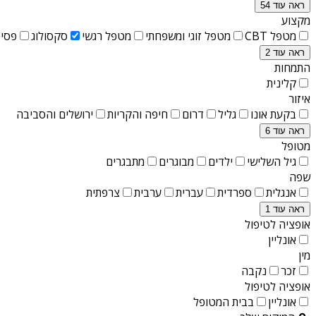
ראה עוד 54
מקצוע
מטפל CBT
מטפל זוגי ומשפחתי
מטפל רגשי
סקסולוג
פסיכ
ראה עוד 2
התמחות
קלינית
איזור
בקעת אונו
גליל
דרום
חיפה והקריות
ירושלים והסביבה
ראה עוד 6
מטופל
גיל השלישי
ילדים
מבוגרים
מתבגרים
שפה
אנגלית
ספרדית
עברית
ערבית
צרפתית
ראה עוד 1
אופציה לטיפול
אונליין
מין
זכר
נקבה
אופציה לטיפול
אונליין
בבית המטופל