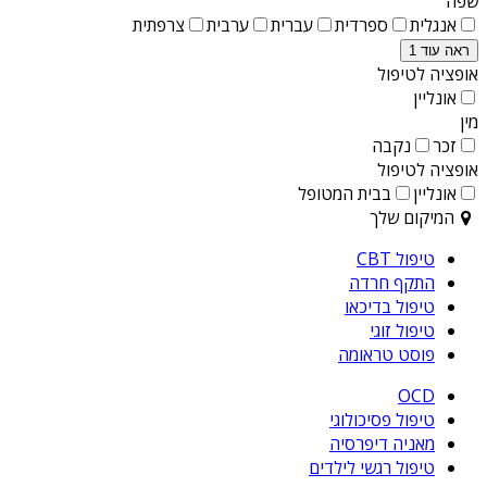
שפה
אנגלית
ספרדית
עברית
ערבית
צרפתית
ראה עוד 1
אופציה לטיפול
אונליין
מין
זכר
נקבה
אופציה לטיפול
אונליין
בבית המטופל
המיקום שלך
טיפול CBT
התקף חרדה
טיפול בדיכאו
טיפול זוגי
פוסט טראומה
OCD
טיפול פסיכולוגי
מאניה דיפרסיה
טיפול רגשי לילדים