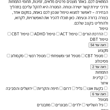
המתאים לכם. באתר מוצגים פרטים מלאים, זמינות, תחומי התמחות
ודרכי יצירת קשר ישירה ונוחה. המטרה היא להקל עליכם בתהליך
הבחירה – לאפשר למצוא טיפול שנכון לכם באמת, במקום אחד,
בצורה ברורה ונעימה. כאן תוכלו להכיר את האפשרויות, לקרוא,
ולהחליט בקצב שלכם.
טיפול
הדרכת הורים
טיפול ACT
טיפול ADHD
טיפול CBT
טיפול DBT
ראה עוד 54
מקצוע
מטפל CBT
מטפל זוגי ומשפחתי
מטפל רגשי
סקסולוג
פסיכולוג
ראה עוד 2
התמחות
קלינית
איזור
בקעת אונו
גליל
דרום
חיפה והקריות
ירושלים והסביבה
ראה עוד 6
מטופל
גיל השלישי
ילדים
מבוגרים
מתבגרים