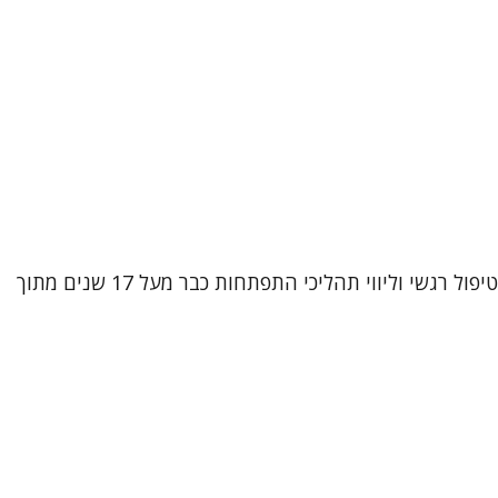
שמי אביטל וובר קטקובסקי, עובדת סוציאלית קלינית (M.A) ופסיכותרפיסטית מוסמכת בגישת CBT אינטגרטיבי. אני עוסקת בטיפול רגשי וליווי תהליכי התפתחות כבר מעל 17 שנים מתוך