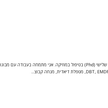
שמי ד"ר רעיה בלנקי וורונוב. אני פסיכותרפיסטית בעלת תואר שלישי (Phd) בטיפול במו