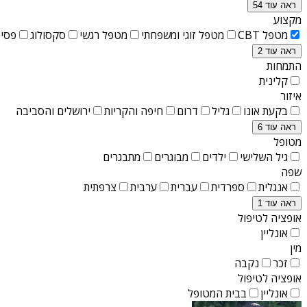
ראה עוד 54
מקצוע
מטפל CBT
מטפל זוגי ומשפחתי
מטפל רגשי
סקסולוג
פסיכ
ראה עוד 2
התמחות
קלינית
איזור
בקעת אונו
גליל
דרום
חיפה והקריות
ירושלים והסביבה
ראה עוד 6
מטופל
גיל השלישי
ילדים
מבוגרים
מתבגרים
שפה
אנגלית
ספרדית
עברית
ערבית
צרפתית
ראה עוד 1
אופציה לטיפול
אונליין
מין
זכר
נקבה
אופציה לטיפול
אונליין
בבית המטופל