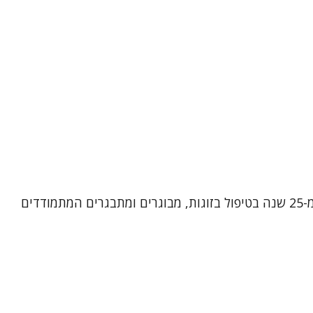
שמי אירית רן, פסיכותרפיסטית, מטפלת בתנועה ומטפלת זוגית ומשפחתית מוסמכת. אני מביאה עמי ניסיון עשיר של למעלה מ-25 שנה בטיפול בזוגות, מבוגרים ומתבגרים המתמודדים