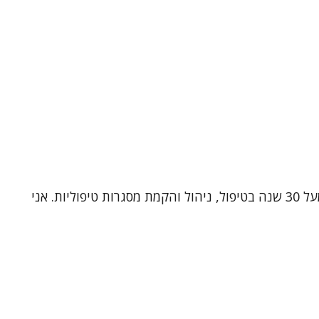
שמי ד"ר תלמה כהן, עובדת סוציאלית קלינית (MSW, Ph.D) ומטפלת זוגית ומשפחתית מוסמכת. אני בעלת ניסיון עשיר של מעל 30 שנה בטיפול, ניהול והקמת מסגרות טיפוליות. אני