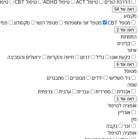
הדרכת הורים
טיפול ACT
טיפול ADHD
טיפול CBT
טיפול T
ראה עוד 54
מקצוע
מטפל CBT
מטפל זוגי ומשפחתי
מטפל רגשי
סקסולוג
פסיכ
ראה עוד 2
התמחות
קלינית
איזור
בקעת אונו
גליל
דרום
חיפה והקריות
ירושלים והסביבה
ראה עוד 6
מטופל
גיל השלישי
ילדים
מבוגרים
מתבגרים
שפה
אנגלית
ספרדית
עברית
ערבית
צרפתית
ראה עוד 1
אופציה לטיפול
אונליין
מין
זכר
נקבה
אופציה לטיפול