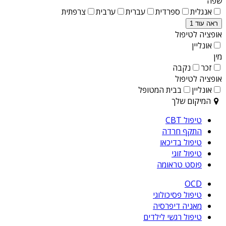
שפה
אנגלית
ספרדית
עברית
ערבית
צרפתית
ראה עוד 1
אופציה לטיפול
אונליין
מין
זכר
נקבה
אופציה לטיפול
אונליין
בבית המטופל
המיקום שלך
טיפול CBT
התקף חרדה
טיפול בדיכאו
טיפול זוגי
פוסט טראומה
OCD
טיפול פסיכולוגי
מאניה דיפרסיה
טיפול רגשי לילדים