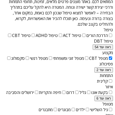
המתאים לכם. באתר מוצגים פרטים מלאים, זמינות, תחומי התמחות
ודרכי יצירת קשר ישירה ונוחה. המטרה היא להקל עליכם בתהליך
הבחירה – לאפשר למצוא טיפול שנכון לכם באמת, במקום אחד,
בצורה ברורה ונעימה. כאן תוכלו להכיר את האפשרויות, לקרוא,
ולהחליט בקצב שלכם.
טיפול
הדרכת הורים
טיפול ACT
טיפול ADHD
טיפול CBT
טיפול DBT
ראה עוד 54
מקצוע
מטפל CBT
מטפל זוגי ומשפחתי
מטפל רגשי
סקסולוג
פסיכולוג
ראה עוד 2
התמחות
קלינית
איזור
בקעת אונו
גליל
דרום
חיפה והקריות
ירושלים והסביבה
ראה עוד 6
מטופל
גיל השלישי
ילדים
מבוגרים
מתבגרים