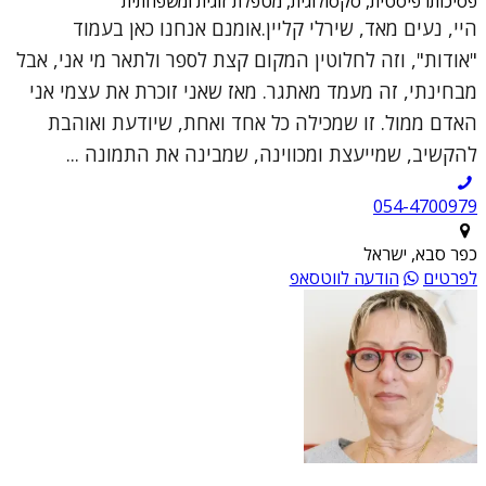
פסיכותרפיסטית, סקסולוגית, מטפלת זוגית ומשפחתית
היי, נעים מאד, שירלי קליין.אומנם אנחנו כאן בעמוד
"אודות", וזה לחלוטין המקום קצת לספר ולתאר מי אני, אבל
מבחינתי, זה מעמד מאתגר. מאז שאני זוכרת את עצמי אני
האדם ממול. זו שמכילה כל אחד ואחת, שיודעת ואוהבת
להקשיב, שמייעצת ומכווינה, שמבינה את התמונה ...
054-4700979
כפר סבא, ישראל
לפרטים
הודעה לווטסאפ