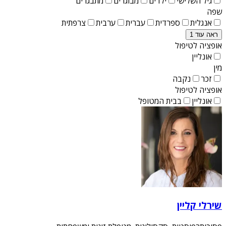
גיל השלישי
ילדים
מבוגרים
מתבגרים
שפה
אנגלית
ספרדית
עברית
ערבית
צרפתית
ראה עוד 1
אופציה לטיפול
אונליין
מין
זכר
נקבה
אופציה לטיפול
אונליין
בבית המטופל
שירלי קליין