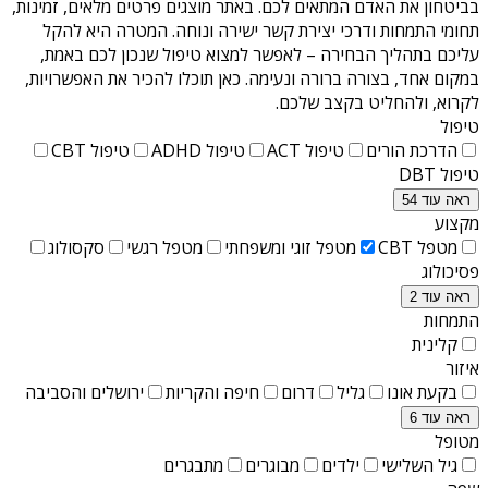
בביטחון את האדם המתאים לכם. באתר מוצגים פרטים מלאים, זמינות,
תחומי התמחות ודרכי יצירת קשר ישירה ונוחה. המטרה היא להקל
עליכם בתהליך הבחירה – לאפשר למצוא טיפול שנכון לכם באמת,
במקום אחד, בצורה ברורה ונעימה. כאן תוכלו להכיר את האפשרויות,
לקרוא, ולהחליט בקצב שלכם.
טיפול
הדרכת הורים
טיפול ACT
טיפול ADHD
טיפול CBT
טיפול DBT
ראה עוד 54
מקצוע
מטפל CBT
מטפל זוגי ומשפחתי
מטפל רגשי
סקסולוג
פסיכולוג
ראה עוד 2
התמחות
קלינית
איזור
בקעת אונו
גליל
דרום
חיפה והקריות
ירושלים והסביבה
ראה עוד 6
מטופל
גיל השלישי
ילדים
מבוגרים
מתבגרים