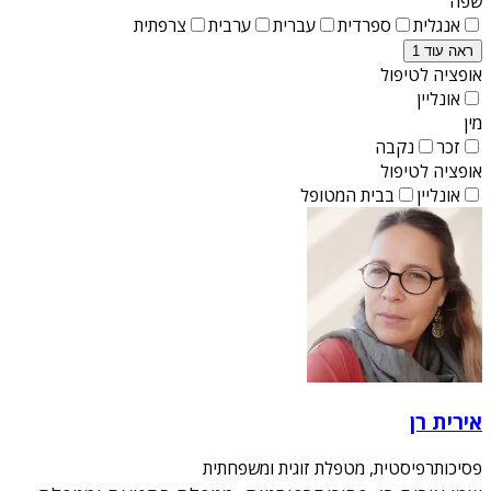
שפה
אנגלית
ספרדית
עברית
ערבית
צרפתית
ראה עוד 1
אופציה לטיפול
אונליין
מין
זכר
נקבה
אופציה לטיפול
אונליין
בבית המטופל
אירית רן
פסיכותרפיסטית, מטפלת זוגית ומשפחתית