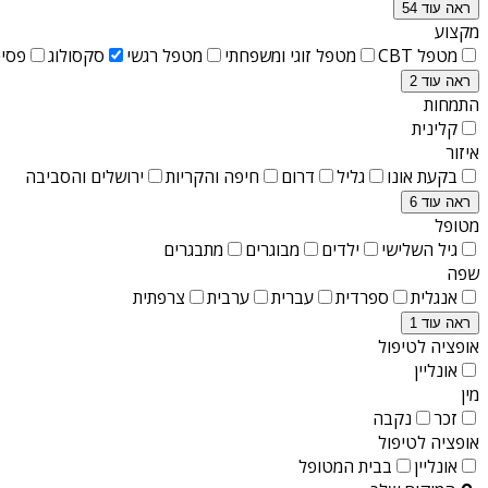
ראה עוד 54
מקצוע
מטפל CBT
מטפל זוגי ומשפחתי
מטפל רגשי
סקסולוג
פסיכ
ראה עוד 2
התמחות
קלינית
איזור
בקעת אונו
גליל
דרום
חיפה והקריות
ירושלים והסביבה
ראה עוד 6
מטופל
גיל השלישי
ילדים
מבוגרים
מתבגרים
שפה
אנגלית
ספרדית
עברית
ערבית
צרפתית
ראה עוד 1
אופציה לטיפול
אונליין
מין
זכר
נקבה
אופציה לטיפול
אונליין
בבית המטופל