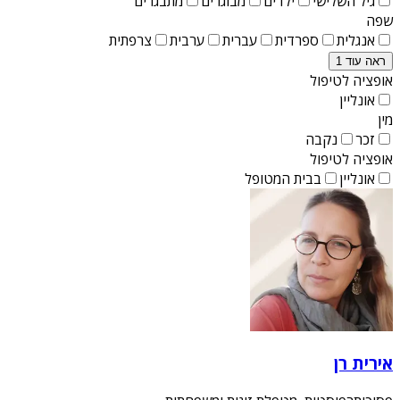
גיל השלישי
ילדים
מבוגרים
מתבגרים
שפה
אנגלית
ספרדית
עברית
ערבית
צרפתית
ראה עוד 1
אופציה לטיפול
אונליין
מין
זכר
נקבה
אופציה לטיפול
אונליין
בבית המטופל
אירית רן