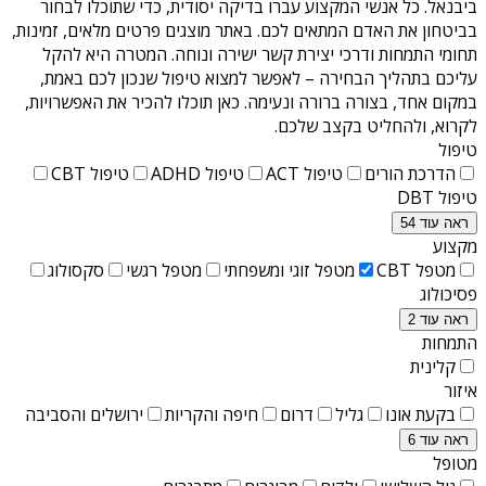
ביבנאל
. כל אנשי המקצוע עברו בדיקה יסודית, כדי שתוכלו לבחור
בביטחון את האדם המתאים לכם. באתר מוצגים פרטים מלאים, זמינות,
תחומי התמחות ודרכי יצירת קשר ישירה ונוחה. המטרה היא להקל
עליכם בתהליך הבחירה – לאפשר למצוא טיפול שנכון לכם באמת,
במקום אחד, בצורה ברורה ונעימה. כאן תוכלו להכיר את האפשרויות,
לקרוא, ולהחליט בקצב שלכם.
טיפול
הדרכת הורים
טיפול ACT
טיפול ADHD
טיפול CBT
טיפול DBT
ראה עוד 54
מקצוע
מטפל CBT
מטפל זוגי ומשפחתי
מטפל רגשי
סקסולוג
פסיכולוג
ראה עוד 2
התמחות
קלינית
איזור
בקעת אונו
גליל
דרום
חיפה והקריות
ירושלים והסביבה
ראה עוד 6
מטופל