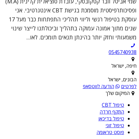
שמי אביטל וובר קטקובסקי, עובדת סוציאלית קלינית (M.A)
ופסיכותרפיסטית מוסמכת בגישת CBT אינטגרטיבי. אני
עוסקת בטיפול רגשי וליווי תהליכי התפתחות כבר מעל 17
שנים מתוך אמונה עמוקה בתהליך וביכולתנו לייצר שינוי
משמעותי וחזק יותר בהינתן תנאים תומכים. לאו...
0545740938
חיפה, ישראל
הבונים, ישראל
לפרטים
הודעה לווטסאפ
המיקום שלך
טיפול CBT
התקף חרדה
טיפול בדיכאו
טיפול זוגי
פוסט טראומה