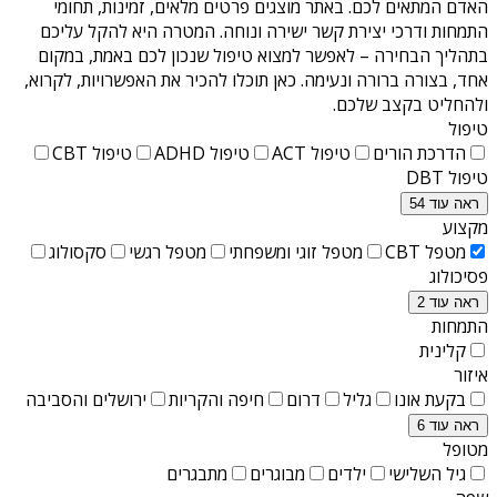
האדם המתאים לכם. באתר מוצגים פרטים מלאים, זמינות, תחומי
התמחות ודרכי יצירת קשר ישירה ונוחה. המטרה היא להקל עליכם
בתהליך הבחירה – לאפשר למצוא טיפול שנכון לכם באמת, במקום
אחד, בצורה ברורה ונעימה. כאן תוכלו להכיר את האפשרויות, לקרוא,
ולהחליט בקצב שלכם.
טיפול
הדרכת הורים
טיפול ACT
טיפול ADHD
טיפול CBT
טיפול DBT
ראה עוד 54
מקצוע
מטפל CBT
מטפל זוגי ומשפחתי
מטפל רגשי
סקסולוג
פסיכולוג
ראה עוד 2
התמחות
קלינית
איזור
בקעת אונו
גליל
דרום
חיפה והקריות
ירושלים והסביבה
ראה עוד 6
מטופל
גיל השלישי
ילדים
מבוגרים
מתבגרים