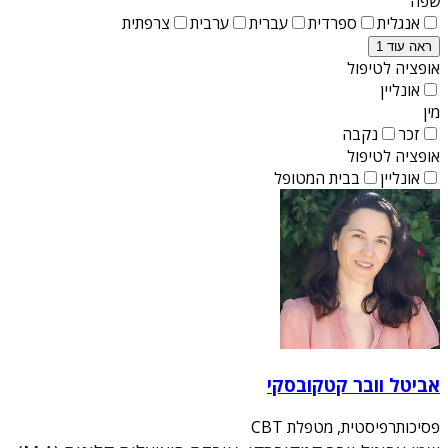
שפה
אנגלית
ספרדית
עברית
ערבית
צרפתית
ראה עוד 1
אופציה לטיפול
אונליין
מין
זכר
נקבה
אופציה לטיפול
אונליין
בבית המטופל
אביטל וובר קטקובסקי
פסיכותרפיסטית, מטפלת CBT