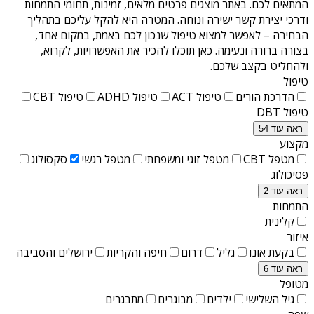
המתאים לכם. באתר מוצגים פרטים מלאים, זמינות, תחומי התמחות
ודרכי יצירת קשר ישירה ונוחה. המטרה היא להקל עליכם בתהליך
הבחירה – לאפשר למצוא טיפול שנכון לכם באמת, במקום אחד,
בצורה ברורה ונעימה. כאן תוכלו להכיר את האפשרויות, לקרוא,
ולהחליט בקצב שלכם.
טיפול
הדרכת הורים
טיפול ACT
טיפול ADHD
טיפול CBT
טיפול DBT
ראה עוד 54
מקצוע
מטפל CBT
מטפל זוגי ומשפחתי
מטפל רגשי
סקסולוג
פסיכולוג
ראה עוד 2
התמחות
קלינית
איזור
בקעת אונו
גליל
דרום
חיפה והקריות
ירושלים והסביבה
ראה עוד 6
מטופל
גיל השלישי
ילדים
מבוגרים
מתבגרים