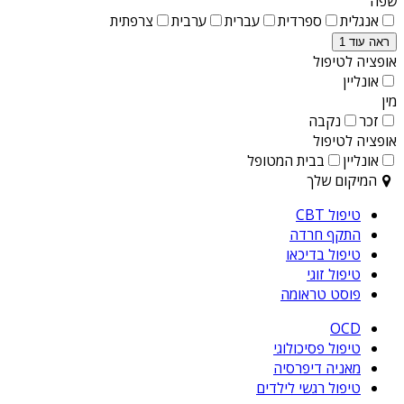
שפה
אנגלית
ספרדית
עברית
ערבית
צרפתית
ראה עוד 1
אופציה לטיפול
אונליין
מין
זכר
נקבה
אופציה לטיפול
אונליין
בבית המטופל
המיקום שלך
טיפול CBT
התקף חרדה
טיפול בדיכאו
טיפול זוגי
פוסט טראומה
OCD
טיפול פסיכולוגי
מאניה דיפרסיה
טיפול רגשי לילדים