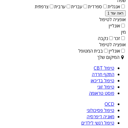
שפה
אנגלית
ספרדית
עברית
ערבית
צרפתית
ראה עוד 1
אופציה לטיפול
אונליין
מין
זכר
נקבה
אופציה לטיפול
אונליין
בבית המטופל
המיקום שלך
טיפול CBT
התקף חרדה
טיפול בדיכאו
טיפול זוגי
פוסט טראומה
OCD
טיפול פסיכולוגי
מאניה דיפרסיה
טיפול רגשי לילדים