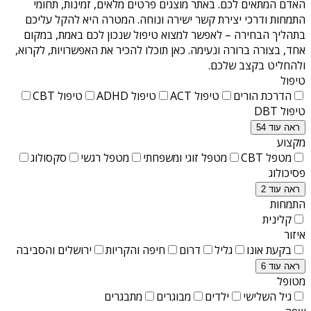
האדם המתאים לכם. באתר מוצגים פרטים מלאים, זמינות, תחומי
התמחות ודרכי יצירת קשר ישירה ונוחה. המטרה היא להקל עליכם
בתהליך הבחירה – לאפשר למצוא טיפול שנכון לכם באמת, במקום
אחד, בצורה ברורה ונעימה. כאן תוכלו להכיר את האפשרויות, לקרוא,
ולהחליט בקצב שלכם.
טיפול
הדרכת הורים
טיפול ACT
טיפול ADHD
טיפול CBT
טיפול DBT
ראה עוד 54
מקצוע
מטפל CBT
מטפל זוגי ומשפחתי
מטפל רגשי
סקסולוג
פסיכולוג
ראה עוד 2
התמחות
קלינית
איזור
בקעת אונו
גליל
דרום
חיפה והקריות
ירושלים והסביבה
ראה עוד 6
מטופל
גיל השלישי
ילדים
מבוגרים
מתבגרים