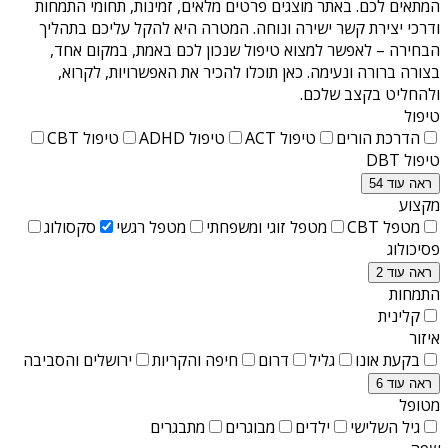
המתאים לכם. באתר מוצגים פרטים מלאים, זמינות, תחומי התמחות
ודרכי יצירת קשר ישירה ונוחה. המטרה היא להקל עליכם בתהליך
הבחירה – לאפשר למצוא טיפול שנכון לכם באמת, במקום אחד,
בצורה ברורה ונעימה. כאן תוכלו להכיר את האפשרויות, לקרוא,
ולהחליט בקצב שלכם.
טיפול
הדרכת הורים
טיפול ACT
טיפול ADHD
טיפול CBT
טיפול DBT
ראה עוד 54
מקצוע
מטפל CBT
מטפל זוגי ומשפחתי
מטפל רגשי
סקסולוג
פסיכולוג
ראה עוד 2
התמחות
קלינית
איזור
בקעת אונו
גליל
דרום
חיפה והקריות
ירושלים והסביבה
ראה עוד 6
מטופל
גיל השלישי
ילדים
מבוגרים
מתבגרים