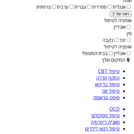
שפה
אנגלית
ספרדית
עברית
ערבית
צרפתית
ראה עוד 1
אופציה לטיפול
אונליין
מין
זכר
נקבה
אופציה לטיפול
אונליין
בבית המטופל
המיקום שלך
טיפול CBT
התקף חרדה
טיפול בדיכאו
טיפול זוגי
פוסט טראומה
OCD
טיפול פסיכולוגי
מאניה דיפרסיה
טיפול רגשי לילדים