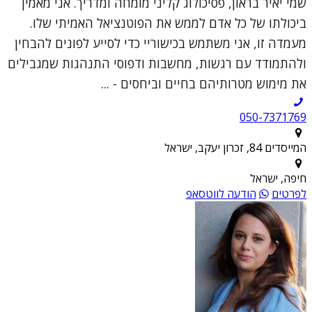
שמי יאיר בראון, פסיכולוג קליני מומחה ומדריך. אני מאמין
ביכולתו של כל אדם לממש את הפוטנציאל האמיתי שלו.
מעמדה זו, אני משתמש בכישוריי כדי לסייע לפונים להבחין
ולהתמודד עם רגשות, מחשבות ודפוסי התנהגות שמגבילים
את מימוש מטרותיהם בחיים וביחסים - ...
050-7371769
המייסדים 84, זכרון יעקב, ישראל
חיפה, ישראל
לפרטים
הודעה לווטסאפ