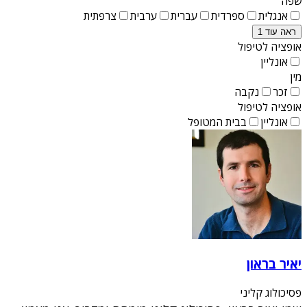
שפה
אנגלית
ספרדית
עברית
ערבית
צרפתית
ראה עוד 1
אופציה לטיפול
אונליין
מין
זכר
נקבה
אופציה לטיפול
אונליין
בבית המטופל
יאיר בראון
פסיכולוג קליני