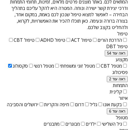
המתאים לכם. באתר מוצגים פרטים מלאים, זמינות, תחומי התמחות
ודרכי יצירת קשר ישירה ונוחה. המטרה היא להקל עליכם בתהליך
הבחירה – לאפשר למצוא טיפול שנכון לכם באמת, במקום אחד,
בצורה ברורה ונעימה. כאן תוכלו להכיר את האפשרויות, לקרוא,
ולהחליט בקצב שלכם.
טיפול
הדרכת הורים
טיפול ACT
טיפול ADHD
טיפול CBT
טיפול DBT
ראה עוד 54
מקצוע
מטפל CBT
מטפל זוגי ומשפחתי
מטפל רגשי
סקסולוג
פסיכולוג
ראה עוד 2
התמחות
קלינית
איזור
בקעת אונו
גליל
דרום
חיפה והקריות
ירושלים והסביבה
ראה עוד 6
מטופל
גיל השלישי
ילדים
מבוגרים
מתבגרים