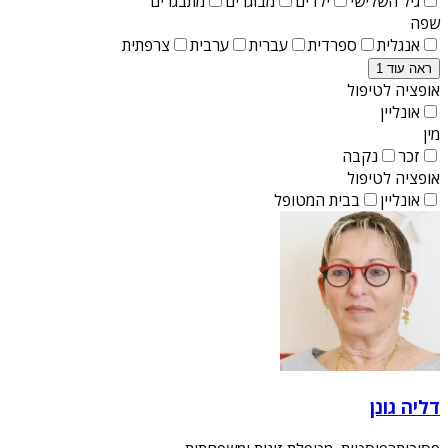
גיל השלישי
ילדים
מבוגרים
מתבגרים
שפה
אנגלית
ספרדית
עברית
ערבית
צרפתית
ראה עוד 1
אופציה לטיפול
אונליין
מין
זכר
נקבה
אופציה לטיפול
אונליין
בבית המטופל
דליה גונן