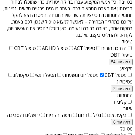
בטייבה
. כל אנשי המקצוע עברו בדיקה יסודית, כדי שתוכלו לבחור
בביטחון את האדם המתאים לכם. באתר מוצגים פרטים מלאים, זמינות,
תחומי התמחות ודרכי יצירת קשר ישירה ונוחה. המטרה היא להקל
עליכם בתהליך הבחירה – לאפשר למצוא טיפול שנכון לכם באמת,
במקום אחד, בצורה ברורה ונעימה. כאן תוכלו להכיר את האפשרויות,
לקרוא, ולהחליט בקצב שלכם.
טיפול
הדרכת הורים
טיפול ACT
טיפול ADHD
טיפול CBT
טיפול DBT
ראה עוד 54
מקצוע
מטפל CBT
מטפל זוגי ומשפחתי
מטפל רגשי
סקסולוג
פסיכולוג
ראה עוד 2
התמחות
קלינית
איזור
בקעת אונו
גליל
דרום
חיפה והקריות
ירושלים והסביבה
ראה עוד 6
מטופל