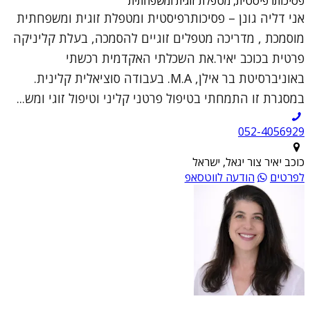
פסיכותרפיסטית, מטפלת זוגית ומשפחתית
אני דליה גונן – פסיכותרפיסטית ומטפלת זוגית ומשפחתית
מוסמכת , מדריכה מטפלים זוגיים להסמכה, בעלת קליניקה
פרטית בכוכב יאיר.את השכלתי האקדמית רכשתי
באוניברסיטת בר אילן, M.A. בעבודה סוציאלית קלינית.
במסגרת זו התמחתי בטיפול פרטני קליני וטיפול זוגי ומש...
052-4056929
כוכב יאיר צור יגאל, ישראל
לפרטים
הודעה לווטסאפ