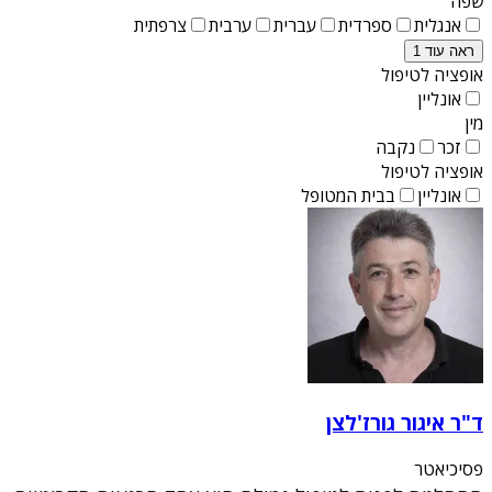
שפה
אנגלית
ספרדית
עברית
ערבית
צרפתית
ראה עוד 1
אופציה לטיפול
אונליין
מין
זכר
נקבה
אופציה לטיפול
אונליין
בבית המטופל
ד"ר איגור גורז'לצן
פסיכיאטר