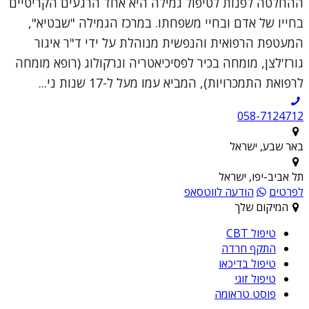
ההחלטה לפנות לטיפול גמילה היא אחד הרגעים הקריטיים
בחייו של אדם ובחיי משפחתו. במרכז הגמילה "שבטיא",
המעטפת הרפואית והנפשית מנוהלת על ידי ד"ר איגור
גורז'לצן, מומחה בכיר לפסיכיאטריה ונרקולוג (רופא מומחה
לרפואת התמכרויות), המביא עמו מעל ל-17 שנות ני...
058-7124712
באר שבע, ישראל
תל אביב-יפו, ישראל
לפרטים
הודעה לווטסאפ
המיקום שלך
טיפול CBT
התקף חרדה
טיפול בדיכאו
טיפול זוגי
פוסט טראומה