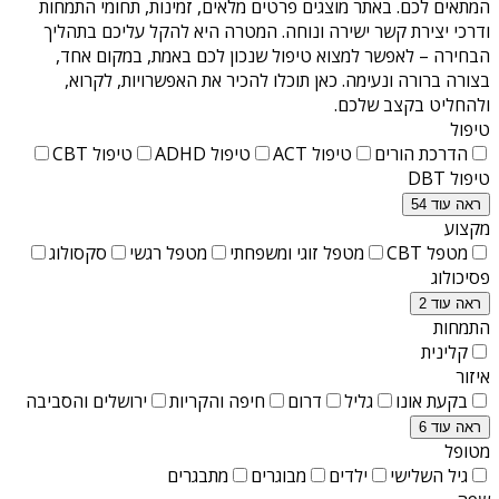
המתאים לכם. באתר מוצגים פרטים מלאים, זמינות, תחומי התמחות
ודרכי יצירת קשר ישירה ונוחה. המטרה היא להקל עליכם בתהליך
הבחירה – לאפשר למצוא טיפול שנכון לכם באמת, במקום אחד,
בצורה ברורה ונעימה. כאן תוכלו להכיר את האפשרויות, לקרוא,
ולהחליט בקצב שלכם.
טיפול
הדרכת הורים
טיפול ACT
טיפול ADHD
טיפול CBT
טיפול DBT
ראה עוד 54
מקצוע
מטפל CBT
מטפל זוגי ומשפחתי
מטפל רגשי
סקסולוג
פסיכולוג
ראה עוד 2
התמחות
קלינית
איזור
בקעת אונו
גליל
דרום
חיפה והקריות
ירושלים והסביבה
ראה עוד 6
מטופל
גיל השלישי
ילדים
מבוגרים
מתבגרים