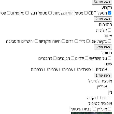
ראה עוד 54
מקצוע
מטפל CBT
מטפל זוגי ומשפחתי
מטפל רגשי
סקסולוג
פסיכ
ראה עוד 2
התמחות
קלינית
איזור
בקעת אונו
גליל
דרום
חיפה והקריות
ירושלים והסביבה
ראה עוד 6
מטופל
גיל השלישי
ילדים
מבוגרים
מתבגרים
שפה
אנגלית
ספרדית
עברית
ערבית
צרפתית
ראה עוד 1
אופציה לטיפול
אונליין
מין
זכר
נקבה
אופציה לטיפול
אונליין
בבית המטופל