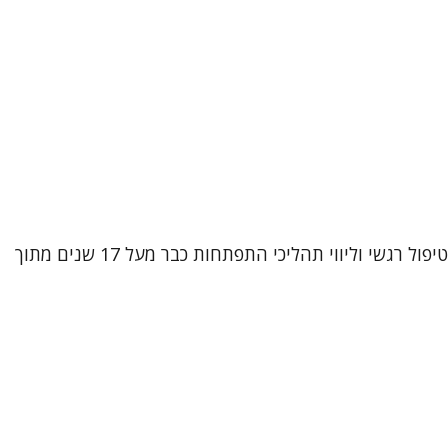
שמי אביטל וובר קטקובסקי, עובדת סוציאלית קלינית (M.A) ופסיכותרפיסטית מוסמכת בגישת CBT אינטגרטיבי. אני עוסקת בטיפול רגשי וליווי תהליכי התפתחות כבר מעל 17 שנים מתוך