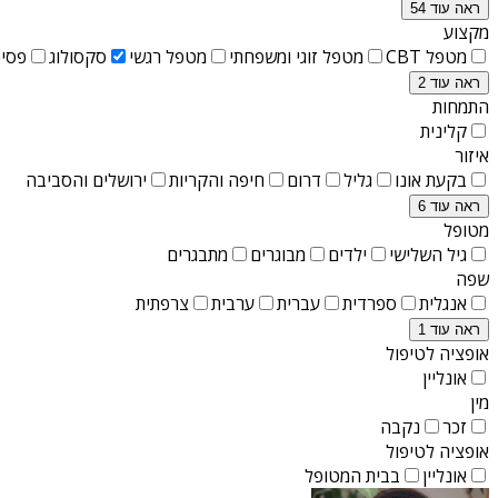
ראה עוד 54
מקצוע
מטפל CBT
מטפל זוגי ומשפחתי
מטפל רגשי
סקסולוג
פסיכ
ראה עוד 2
התמחות
קלינית
איזור
בקעת אונו
גליל
דרום
חיפה והקריות
ירושלים והסביבה
ראה עוד 6
מטופל
גיל השלישי
ילדים
מבוגרים
מתבגרים
שפה
אנגלית
ספרדית
עברית
ערבית
צרפתית
ראה עוד 1
אופציה לטיפול
אונליין
מין
זכר
נקבה
אופציה לטיפול
אונליין
בבית המטופל