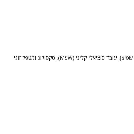
שי שפיצן – פסיכותרפיסט, סקסולוג ומטפל זוגי (MSW)מטפל ביחידים ובזוגות בקליניקה בתל-אביב וכן בטיפול אונליין. אני שי שפיצן, עובד סוציאלי קליני (MSW), סקסולוג ומטפל זוגי