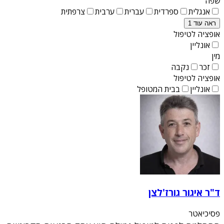
שפה
אנגלית
ספרדית
עברית
ערבית
צרפתית
ראה עוד 1
אופציה לטיפול
אונליין
מין
זכר
נקבה
אופציה לטיפול
אונליין
בבית המטופל
ד"ר איגור גורז'לצן
פסיכיאטר