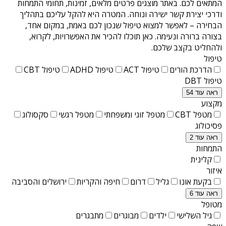
המתאים לכם. באתר מוצגים פרטים מלאים, זמינות, תחומי התמחות
ודרכי יצירת קשר ישירה ונוחה. המטרה היא להקל עליכם בתהליך
הבחירה – לאפשר למצוא טיפול שנכון לכם באמת, במקום אחד,
בצורה ברורה ונעימה. כאן תוכלו להכיר את האפשרויות, לקרוא,
ולהחליט בקצב שלכם.
טיפול
הדרכת הורים
טיפול ACT
טיפול ADHD
טיפול CBT
טיפול DBT
ראה עוד 54
מקצוע
מטפל CBT
מטפל זוגי ומשפחתי
מטפל רגשי
סקסולוג
פסיכולוג
ראה עוד 2
התמחות
קלינית
איזור
בקעת אונו
גליל
דרום
חיפה והקריות
ירושלים והסביבה
ראה עוד 6
מטופל
גיל השלישי
ילדים
מבוגרים
מתבגרים