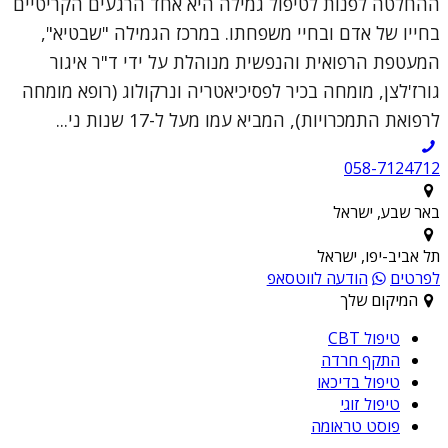
ההחלטה לפנות לטיפול גמילה היא אחד הרגעים הקריטיים
בחייו של אדם ובחיי משפחתו. במרכז הגמילה "שבטיא",
המעטפת הרפואית והנפשית מנוהלת על ידי ד"ר איגור
גורז'לצן, מומחה בכיר לפסיכיאטריה ונרקולוג (רופא מומחה
לרפואת התמכרויות), המביא עמו מעל ל-17 שנות ני...
058-7124712
באר שבע, ישראל
תל אביב-יפו, ישראל
לפרטים
הודעה לווטסאפ
המיקום שלך
טיפול CBT
התקף חרדה
טיפול בדיכאו
טיפול זוגי
פוסט טראומה