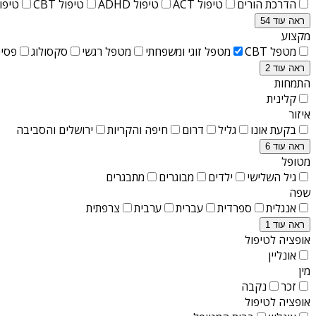
הדרכת הורים
טיפול ACT
טיפול ADHD
טיפול CBT
טיפול T
ראה עוד 54
מקצוע
מטפל CBT
מטפל זוגי ומשפחתי
מטפל רגשי
סקסולוג
פסיכ
ראה עוד 2
התמחות
קלינית
איזור
בקעת אונו
גליל
דרום
חיפה והקריות
ירושלים והסביבה
ראה עוד 6
מטופל
גיל השלישי
ילדים
מבוגרים
מתבגרים
שפה
אנגלית
ספרדית
עברית
ערבית
צרפתית
ראה עוד 1
אופציה לטיפול
אונליין
מין
זכר
נקבה
אופציה לטיפול