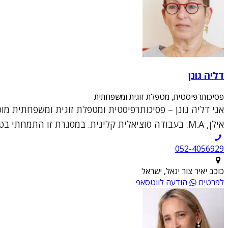
דליה גונן
פסיכותרפיסטית, מטפלת זוגית ומשפחתית
אני דליה גונן – פסיכותרפיסטית ומטפלת זוגית ומשפחתית מ
אילן, M.A. בעבודה סוציאלית קלינית. במסגרת זו התמחתי בטיפול פרטני קליני וטיפול זוגי ומש...
052-4056929
כוכב יאיר צור יגאל, ישראל
לפרטים
הודעה לווטסאפ