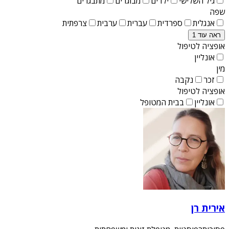
גיל השלישי
ילדים
מבוגרים
מתבגרים
שפה
אנגלית
ספרדית
עברית
ערבית
צרפתית
ראה עוד 1
אופציה לטיפול
אונליין
מין
זכר
נקבה
אופציה לטיפול
אונליין
בבית המטופל
אירית רן