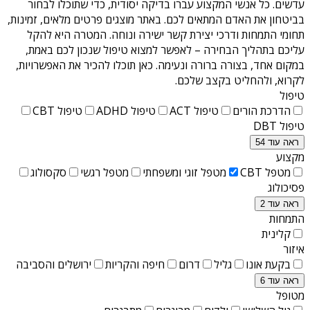
עדשים
. כל אנשי המקצוע עברו בדיקה יסודית, כדי שתוכלו לבחור
בביטחון את האדם המתאים לכם. באתר מוצגים פרטים מלאים, זמינות,
תחומי התמחות ודרכי יצירת קשר ישירה ונוחה. המטרה היא להקל
עליכם בתהליך הבחירה – לאפשר למצוא טיפול שנכון לכם באמת,
במקום אחד, בצורה ברורה ונעימה. כאן תוכלו להכיר את האפשרויות,
לקרוא, ולהחליט בקצב שלכם.
טיפול
הדרכת הורים
טיפול ACT
טיפול ADHD
טיפול CBT
טיפול DBT
ראה עוד 54
מקצוע
מטפל CBT
מטפל זוגי ומשפחתי
מטפל רגשי
סקסולוג
פסיכולוג
ראה עוד 2
התמחות
קלינית
איזור
בקעת אונו
גליל
דרום
חיפה והקריות
ירושלים והסביבה
ראה עוד 6
מטופל