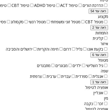
הדרכת הורים
טיפול ACT
טיפול ADHD
טיפול CBT
טיפול T
ראה עוד 54
מקצוע
מטפל CBT
מטפל זוגי ומשפחתי
מטפל רגשי
סקסולוג
פסיכ
ראה עוד 2
התמחות
קלינית
איזור
בקעת אונו
גליל
דרום
חיפה והקריות
ירושלים והסביבה
ראה עוד 6
מטופל
גיל השלישי
ילדים
מבוגרים
מתבגרים
שפה
אנגלית
ספרדית
עברית
ערבית
צרפתית
ראה עוד 1
אופציה לטיפול
אונליין
מין
זכר
נקבה
אופציה לטיפול