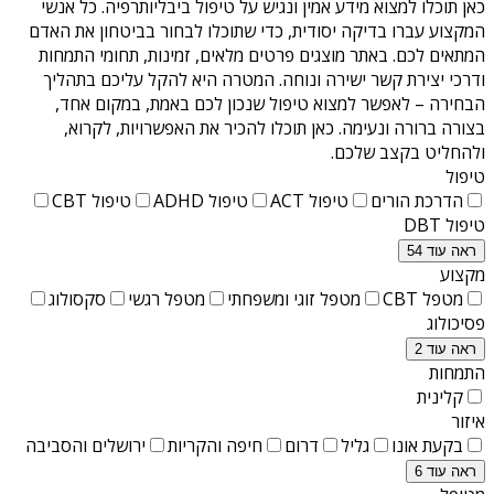
כאן תוכלו למצוא מידע אמין ונגיש על
טיפול ביבליותרפיה
. כל אנשי
המקצוע עברו בדיקה יסודית, כדי שתוכלו לבחור בביטחון את האדם
המתאים לכם. באתר מוצגים פרטים מלאים, זמינות, תחומי התמחות
ודרכי יצירת קשר ישירה ונוחה. המטרה היא להקל עליכם בתהליך
הבחירה – לאפשר למצוא טיפול שנכון לכם באמת, במקום אחד,
בצורה ברורה ונעימה. כאן תוכלו להכיר את האפשרויות, לקרוא,
ולהחליט בקצב שלכם.
טיפול
הדרכת הורים
טיפול ACT
טיפול ADHD
טיפול CBT
טיפול DBT
ראה עוד 54
מקצוע
מטפל CBT
מטפל זוגי ומשפחתי
מטפל רגשי
סקסולוג
פסיכולוג
ראה עוד 2
התמחות
קלינית
איזור
בקעת אונו
גליל
דרום
חיפה והקריות
ירושלים והסביבה
ראה עוד 6