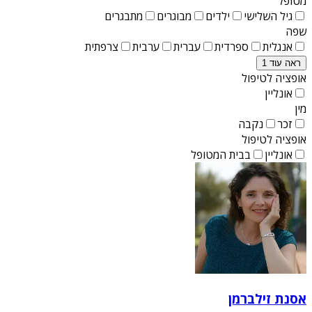
מטופל
גיל השלישי
ילדים
מבוגרים
מתבגרים
שפה
אנגלית
ספרדית
עברית
ערבית
צרפתית
ראה עוד 1
אופציה לטיפול
אונליין
מין
זכר
נקבה
אופציה לטיפול
אונליין
בבית המטופל
אסנת זילברמן