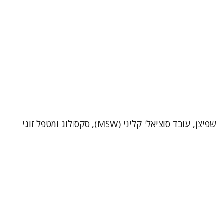
שי שפיצן – פסיכותרפיסט, סקסולוג ומטפל זוגי (MSW)מטפל ביחידים ובזוגות בקליניקה בתל-אביב וכן בטיפול אונליין. אני שי שפיצן, עובד סוציאלי קליני (MSW), סקסולוג ומטפל זוגי