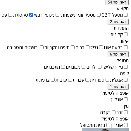
ראה עוד 54
מקצוע
מטפל CBT
מטפל זוגי ומשפחתי
מטפל רגשי
סקסולוג
פסיכ
ראה עוד 2
התמחות
קלינית
איזור
בקעת אונו
גליל
דרום
חיפה והקריות
ירושלים והסביבה
ראה עוד 6
מטופל
גיל השלישי
ילדים
מבוגרים
מתבגרים
שפה
אנגלית
ספרדית
עברית
ערבית
צרפתית
ראה עוד 1
אופציה לטיפול
אונליין
מין
זכר
נקבה
אופציה לטיפול
אונליין
בבית המטופל