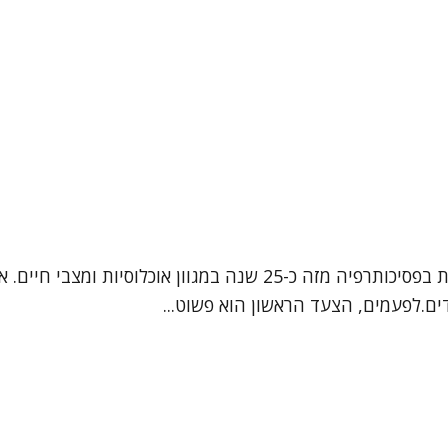
נעים להכיר שמי אפרת, אני עובדת סוציאלית קלינית, המטפלת בפסיכותרפיה
ם.לפעמים, הצעד הראשון הוא פשוט...