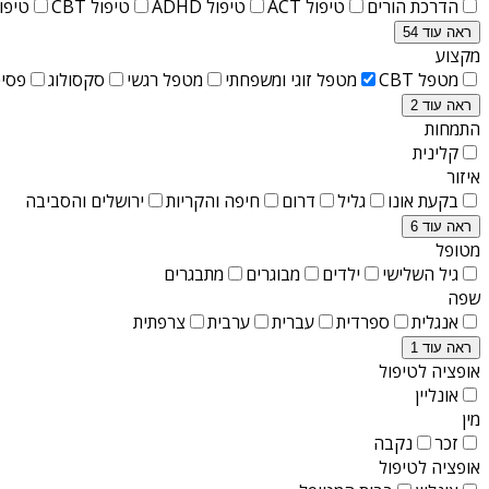
הדרכת הורים
טיפול ACT
טיפול ADHD
טיפול CBT
טיפול T
ראה עוד 54
מקצוע
מטפל CBT
מטפל זוגי ומשפחתי
מטפל רגשי
סקסולוג
פסיכ
ראה עוד 2
התמחות
קלינית
איזור
בקעת אונו
גליל
דרום
חיפה והקריות
ירושלים והסביבה
ראה עוד 6
מטופל
גיל השלישי
ילדים
מבוגרים
מתבגרים
שפה
אנגלית
ספרדית
עברית
ערבית
צרפתית
ראה עוד 1
אופציה לטיפול
אונליין
מין
זכר
נקבה
אופציה לטיפול