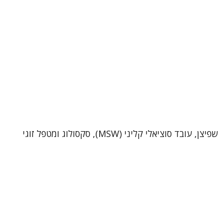
שי שפיצן – פסיכותרפיסט, סקסולוג ומטפל זוגי (MSW)מטפל ביחידים ובזוגות בקליניקה בתל-אביב וכן בטיפול אונליין. אני שי שפיצן, עובד סוציאלי קליני (MSW), סקסולוג ומטפל זוגי