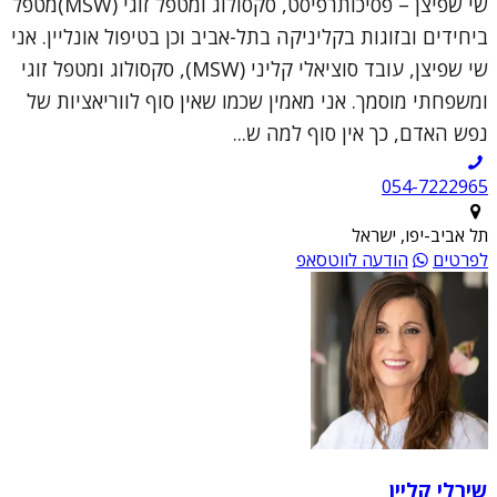
שי שפיצן – פסיכותרפיסט, סקסולוג ומטפל זוגי (MSW)מטפל
ביחידים ובזוגות בקליניקה בתל-אביב וכן בטיפול אונליין. אני
שי שפיצן, עובד סוציאלי קליני (MSW), סקסולוג ומטפל זוגי
ומשפחתי מוסמך. אני מאמין שכמו שאין סוף לווריאציות של
נפש האדם, כך אין סוף למה ש...
054-7222965
תל אביב-יפו, ישראל
לפרטים
הודעה לווטסאפ
שירלי קליין