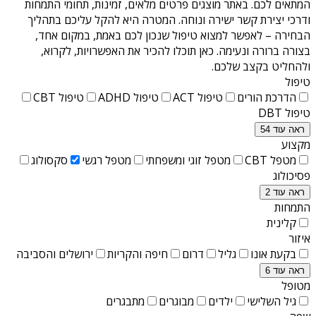
המתאים לכם. באתר מוצגים פרטים מלאים, זמינות, תחומי התמחות
ודרכי יצירת קשר ישירה ונוחה. המטרה היא להקל עליכם בתהליך
הבחירה – לאפשר למצוא טיפול שנכון לכם באמת, במקום אחד,
בצורה ברורה ונעימה. כאן תוכלו להכיר את האפשרויות, לקרוא,
ולהחליט בקצב שלכם.
טיפול
הדרכת הורים
טיפול ACT
טיפול ADHD
טיפול CBT
טיפול DBT
ראה עוד 54
מקצוע
מטפל CBT
מטפל זוגי ומשפחתי
מטפל רגשי
סקסולוג
פסיכולוג
ראה עוד 2
התמחות
קלינית
איזור
בקעת אונו
גליל
דרום
חיפה והקריות
ירושלים והסביבה
ראה עוד 6
מטופל
גיל השלישי
ילדים
מבוגרים
מתבגרים