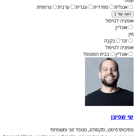
שפה
אנגלית
ספרדית
עברית
ערבית
צרפתית
ראה עוד 1
אופציה לטיפול
אונליין
מין
זכר
נקבה
אופציה לטיפול
אונליין
בבית המטופל
שי שפיצן
פסיכותרפיסט, סקסולוג, מטפל זוגי ומשפחתי