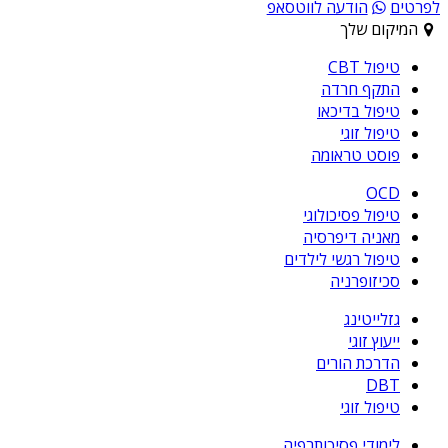
לפרטים
הודעה לווטסאפ
המיקום שלך
טיפול CBT
התקף חרדה
טיפול בדיכאו
טיפול זוגי
פוסט טראומה
OCD
טיפול פסיכולוגי
מאניה דיפרסיה
טיפול רגשי לילדים
סכיזופרניה
גזלייטינג
ייעוץ זוגי
הדרכת הורים
DBT
טיפול זוגי
לימודי פסיכותרפיה