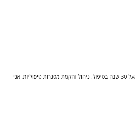
שמי ד"ר תלמה כהן, עובדת סוציאלית קלינית (MSW, Ph.D) ומטפלת זוגית ומשפחתית מוסמכת. אני בעלת ניסיון עשיר של מעל 30 שנה בטיפול, ניהול והקמת מסגרות טיפוליות. אני