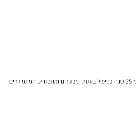
שמי אירית רן, פסיכותרפיסטית, מטפלת בתנועה ומטפלת זוגית ומשפחתית מוסמכת. אני מביאה עמי ניסיון עשיר של למעלה מ-25 שנה בטיפול בזוגות, מבוגרים ומתבגרים המתמודדים