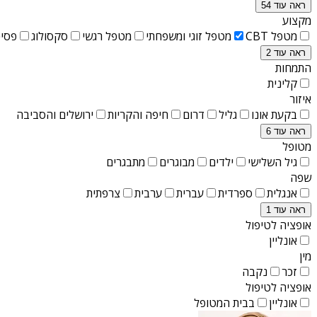
ראה עוד 54
מקצוע
מטפל CBT
מטפל זוגי ומשפחתי
מטפל רגשי
סקסולוג
פסיכ
ראה עוד 2
התמחות
קלינית
איזור
בקעת אונו
גליל
דרום
חיפה והקריות
ירושלים והסביבה
ראה עוד 6
מטופל
גיל השלישי
ילדים
מבוגרים
מתבגרים
שפה
אנגלית
ספרדית
עברית
ערבית
צרפתית
ראה עוד 1
אופציה לטיפול
אונליין
מין
זכר
נקבה
אופציה לטיפול
אונליין
בבית המטופל