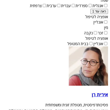
שפה
אנגלית
ספרדית
עברית
ערבית
צרפתית
ראה עוד 1
אופציה לטיפול
אונליין
מין
זכר
נקבה
אופציה לטיפול
אונליין
בבית המטופל
אירית רן
פסיכותרפיסטית, מטפלת זוגית ומשפחתית