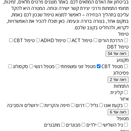
בביטחון את האדם המתאים לכם. באתר מוצגים פרטים מלאים, זמינות,
תחומי התמחות ודרכי יצירת קשר ישירה ונוחה. המטרה היא להקל
עליכם בתהליך הבחירה – לאפשר למצוא טיפול שנכון לכם באמת,
במקום אחד, בצורה ברורה ונעימה. כאן תוכלו להכיר את האפשרויות,
לקרוא, ולהחליט בקצב שלכם.
טיפול
הדרכת הורים
טיפול ACT
טיפול ADHD
טיפול CBT
טיפול DBT
ראה עוד 54
מקצוע
מטפל CBT
מטפל זוגי ומשפחתי
מטפל רגשי
סקסולוג
פסיכולוג
ראה עוד 2
התמחות
קלינית
איזור
בקעת אונו
גליל
דרום
חיפה והקריות
ירושלים והסביבה
ראה עוד 6
מטופל
גיל השלישי
ילדים
מבוגרים
מתבגרים