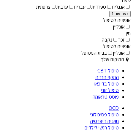
שפה
אנגלית
ספרדית
עברית
ערבית
צרפתית
ראה עוד 1
אופציה לטיפול
אונליין
מין
זכר
נקבה
אופציה לטיפול
אונליין
בבית המטופל
המיקום שלך
טיפול CBT
התקף חרדה
טיפול בדיכאו
טיפול זוגי
פוסט טראומה
OCD
טיפול פסיכולוגי
מאניה דיפרסיה
טיפול רגשי לילדים