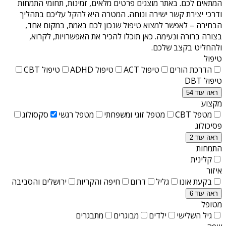
המתאים לכם. באתר מוצגים פרטים מלאים, זמינות, תחומי התמחות
ודרכי יצירת קשר ישירה ונוחה. המטרה היא להקל עליכם בתהליך
הבחירה – לאפשר למצוא טיפול שנכון לכם באמת, במקום אחד,
בצורה ברורה ונעימה. כאן תוכלו להכיר את האפשרויות, לקרוא,
ולהחליט בקצב שלכם.
טיפול
הדרכת הורים
טיפול ACT
טיפול ADHD
טיפול CBT
טיפול DBT
ראה עוד 54
מקצוע
מטפל CBT
מטפל זוגי ומשפחתי
מטפל רגשי
סקסולוג
פסיכולוג
ראה עוד 2
התמחות
קלינית
איזור
בקעת אונו
גליל
דרום
חיפה והקריות
ירושלים והסביבה
ראה עוד 6
מטופל
גיל השלישי
ילדים
מבוגרים
מתבגרים