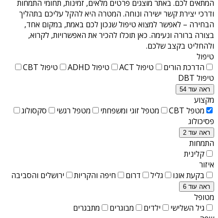
המתאים לכם. באתר מוצגים פרטים מלאים, זמינות, תחומי התמחות
ודרכי יצירת קשר ישירה ונוחה. המטרה היא להקל עליכם בתהליך
הבחירה – לאפשר למצוא טיפול שנכון לכם באמת, במקום אחד,
בצורה ברורה ונעימה. כאן תוכלו להכיר את האפשרויות, לקרוא,
ולהחליט בקצב שלכם.
טיפול
הדרכת הורים
טיפול ACT
טיפול ADHD
טיפול CBT
טיפול DBT
ראה עוד 54
מקצוע
מטפל CBT
מטפל זוגי ומשפחתי
מטפל רגשי
סקסולוג
פסיכולוג
ראה עוד 2
התמחות
קלינית
איזור
בקעת אונו
גליל
דרום
חיפה והקריות
ירושלים והסביבה
ראה עוד 6
מטופל
גיל השלישי
ילדים
מבוגרים
מתבגרים