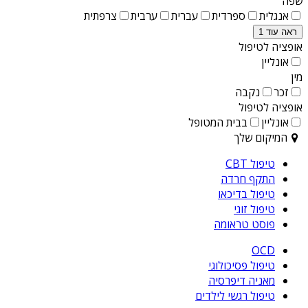
שפה
אנגלית
ספרדית
עברית
ערבית
צרפתית
ראה עוד 1
אופציה לטיפול
אונליין
מין
זכר
נקבה
אופציה לטיפול
אונליין
בבית המטופל
המיקום שלך
טיפול CBT
התקף חרדה
טיפול בדיכאו
טיפול זוגי
פוסט טראומה
OCD
טיפול פסיכולוגי
מאניה דיפרסיה
טיפול רגשי לילדים