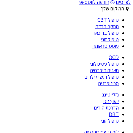
לפרטים
הודעה לווטסאפ
המיקום שלך
טיפול CBT
התקף חרדה
טיפול בדיכאו
טיפול זוגי
פוסט טראומה
OCD
טיפול פסיכולוגי
מאניה דיפרסיה
טיפול רגשי לילדים
סכיזופרניה
גזלייטינג
ייעוץ זוגי
הדרכת הורים
DBT
טיפול זוגי
לימודי פסיכותרפיה