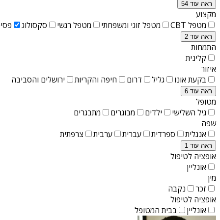
ראה עוד 54
מקצוע
מטפל CBT
מטפל זוגי ומשפחתי
מטפל רגשי
סקסולוג
פסיכ
ראה עוד 2
התמחות
קלינית
איזור
בקעת אונו
גליל
דרום
חיפה והקריות
ירושלים והסביבה
ראה עוד 6
מטופל
גיל השלישי
ילדים
מבוגרים
מתבגרים
שפה
אנגלית
ספרדית
עברית
ערבית
צרפתית
ראה עוד 1
אופציה לטיפול
אונליין
מין
זכר
נקבה
אופציה לטיפול
אונליין
בבית המטופל