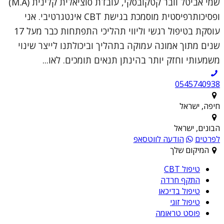
שמי אביטל וובר קטקובסקי, עובדת סוציאלית קלינית (M.A)
ופסיכותרפיסטית מוסמכת בגישת CBT אינטגרטיבי. אני
עוסקת בטיפול רגשי וליווי תהליכי התפתחות כבר מעל 17
שנים מתוך אמונה עמוקה בתהליך וביכולתנו לייצר שינוי
משמעותי וחזק יותר בהינתן תנאים תומכים. לאו...
0545740938
חיפה, ישראל
הבונים, ישראל
לפרטים
הודעה לווטסאפ
המיקום שלך
טיפול CBT
התקף חרדה
טיפול בדיכאו
טיפול זוגי
פוסט טראומה