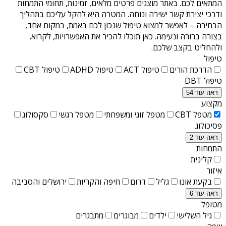
המתאים לכם. באתר מוצגים פרטים מלאים, זמינות, תחומי התמחות
ודרכי יצירת קשר ישירה ונוחה. המטרה היא להקל עליכם בתהליך
הבחירה – לאפשר למצוא טיפול שנכון לכם באמת, במקום אחד,
בצורה ברורה ונעימה. כאן תוכלו להכיר את האפשרויות, לקרוא,
ולהחליט בקצב שלכם.
טיפול
הדרכת הורים
טיפול ACT
טיפול ADHD
טיפול CBT
טיפול DBT
ראה עוד 54
מקצוע
מטפל CBT
מטפל זוגי ומשפחתי
מטפל רגשי
סקסולוג
פסיכולוג
ראה עוד 2
התמחות
קלינית
איזור
בקעת אונו
גליל
דרום
חיפה והקריות
ירושלים והסביבה
ראה עוד 6
מטופל
גיל השלישי
ילדים
מבוגרים
מתבגרים