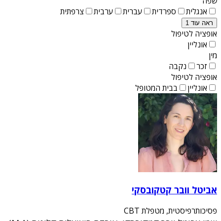
שפה
אנגלית
ספרדית
עברית
ערבית
צרפתית
ראה עוד 1
אופציה לטיפול
אונליין
מין
זכר
נקבה
אופציה לטיפול
אונליין
בבית המטופל
אביטל וובר קטקובסקי
פסיכותרפיסטית, מטפלת CBT