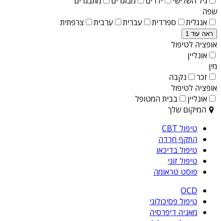
גיל השלישי
ילדים
מבוגרים
מתבגרים
שפה
אנגלית
ספרדית
עברית
ערבית
צרפתית
ראה עוד 1
אופציה לטיפול
אונליין
מין
זכר
נקבה
אופציה לטיפול
אונליין
בבית המטופל
המיקום שלך
טיפול CBT
התקף חרדה
טיפול בדיכאו
טיפול זוגי
פוסט טראומה
OCD
טיפול פסיכולוגי
מאניה דיפרסיה