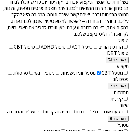
בשלוחות
. כל אנשי המקצוע עברו בדיקה יסודית, כדי שתוכלו לבחור
בביטחון את האדם המתאים לכם. באתר מוצגים פרטים מלאים, זמינות,
תחומי התמחות ודרכי יצירת קשר ישירה ונוחה. המטרה היא להקל
עליכם בתהליך הבחירה – לאפשר למצוא טיפול שנכון לכם באמת,
במקום אחד, בצורה ברורה ונעימה. כאן תוכלו להכיר את האפשרויות,
לקרוא, ולהחליט בקצב שלכם.
טיפול
הדרכת הורים
טיפול ACT
טיפול ADHD
טיפול CBT
טיפול DBT
ראה עוד 54
מקצוע
מטפל CBT
מטפל זוגי ומשפחתי
מטפל רגשי
סקסולוג
פסיכולוג
ראה עוד 2
התמחות
קלינית
איזור
בקעת אונו
גליל
דרום
חיפה והקריות
ירושלים והסביבה
ראה עוד 6
מטופל