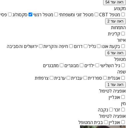
ראה עוד 54
מקצוע
מטפל CBT
מטפל זוגי ומשפחתי
מטפל רגשי
סקסולוג
פסיכ
ראה עוד 2
התמחות
קלינית
איזור
בקעת אונו
גליל
דרום
חיפה והקריות
ירושלים והסביבה
ראה עוד 6
מטופל
גיל השלישי
ילדים
מבוגרים
מתבגרים
שפה
אנגלית
ספרדית
עברית
ערבית
צרפתית
ראה עוד 1
אופציה לטיפול
אונליין
מין
זכר
נקבה
אופציה לטיפול
אונליין
בבית המטופל