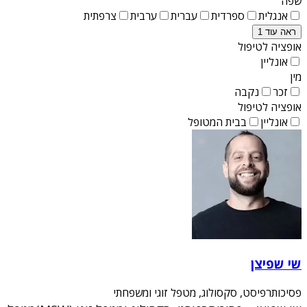
שפה
אנגלית
ספרדית
עברית
ערבית
צרפתית
ראה עוד 1
אופציה לטיפול
אונליין
מין
זכר
נקבה
אופציה לטיפול
אונליין
בבית המטופל
שי שפיצן
פסיכותרפיסט, סקסולוג, מטפל זוגי ומשפחתי