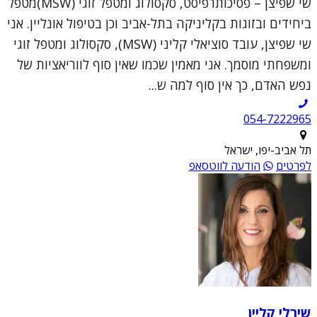
שי שפיצן – פסיכותרפיסט, סקסולוג ומטפל זוגי (MSW)מטפל
ביחידים ובזוגות בקליניקה בתל-אביב וכן בטיפול אונליין. אני
שי שפיצן, עובד סוציאלי קליני (MSW), סקסולוג ומטפל זוגי
ומשפחתי מוסמך. אני מאמין שכמו שאין סוף לווריאציות של
נפש האדם, כך אין סוף למה ש...
054-7222965
תל אביב-יפו, ישראל
לפרטים
הודעה לווטסאפ
שירלי קליין