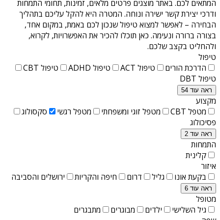
המתאים לכם. באתר מוצגים פרטים מלאים, זמינות, תחומי התמחות
ודרכי יצירת קשר ישירה ונוחה. המטרה היא להקל עליכם בתהליך
הבחירה – לאפשר למצוא טיפול שנכון לכם באמת, במקום אחד,
בצורה ברורה ונעימה. כאן תוכלו להכיר את האפשרויות, לקרוא,
ולהחליט בקצב שלכם.
טיפול
הדרכת הורים
טיפול ACT
טיפול ADHD
טיפול CBT
טיפול DBT
ראה עוד 54
מקצוע
מטפל CBT
מטפל זוגי ומשפחתי
מטפל רגשי
סקסולוג
פסיכולוג
ראה עוד 2
התמחות
קלינית
איזור
בקעת אונו
גליל
דרום
חיפה והקריות
ירושלים והסביבה
ראה עוד 6
מטופל
גיל השלישי
ילדים
מבוגרים
מתבגרים