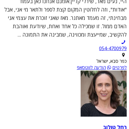
היי, נעים מאד, שירלי קליין.אומנם אנחנו כאן בעמוד
"אודות", וזה לחלוטין המקום קצת לספר ולתאר מי אני, אבל
מבחינתי, זה מעמד מאתגר. מאז שאני זוכרת את עצמי אני
האדם ממול. זו שמכילה כל אחד ואחת, שיודעת ואוהבת
להקשיב, שמייעצת ומכווינה, שמבינה את התמונה ...
054-4700979
כפר סבא, ישראל
לפרטים
הודעה לווטסאפ
רחל טולוב