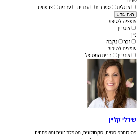
שפה
אנגלית
ספרדית
עברית
ערבית
צרפתית
ראה עוד 1
אופציה לטיפול
אונליין
מין
זכר
נקבה
אופציה לטיפול
אונליין
בבית המטופל
שירלי קליין
פסיכותרפיסטית, סקסולוגית, מטפלת זוגית ומשפחתית