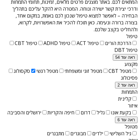
המתאים לכם. באתר מוצגים פרטים מלאים, זמינות, תחומי התמחות
ודרכי יצירת קשר ישירה ונוחה. המטרה היא להקל עליכם בתהליך
הבחירה – לאפשר למצוא טיפול שנכון לכם באמת, במקום אחד,
בצורה ברורה ונעימה. כאן תוכלו להכיר את האפשרויות, לקרוא,
ולהחליט בקצב שלכם.
טיפול
הדרכת הורים
טיפול ACT
טיפול ADHD
טיפול CBT
טיפול DBT
ראה עוד 54
מקצוע
מטפל CBT
מטפל זוגי ומשפחתי
מטפל רגשי
סקסולוג
פסיכולוג
ראה עוד 2
התמחות
קלינית
איזור
בקעת אונו
גליל
דרום
חיפה והקריות
ירושלים והסביבה
ראה עוד 6
מטופל
גיל השלישי
ילדים
מבוגרים
מתבגרים