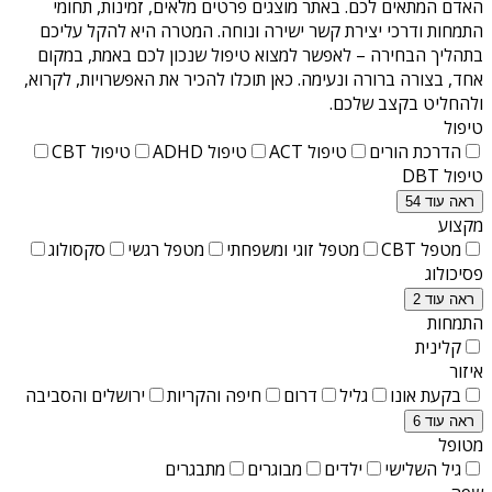
האדם המתאים לכם. באתר מוצגים פרטים מלאים, זמינות, תחומי
התמחות ודרכי יצירת קשר ישירה ונוחה. המטרה היא להקל עליכם
בתהליך הבחירה – לאפשר למצוא טיפול שנכון לכם באמת, במקום
אחד, בצורה ברורה ונעימה. כאן תוכלו להכיר את האפשרויות, לקרוא,
ולהחליט בקצב שלכם.
טיפול
הדרכת הורים
טיפול ACT
טיפול ADHD
טיפול CBT
טיפול DBT
ראה עוד 54
מקצוע
מטפל CBT
מטפל זוגי ומשפחתי
מטפל רגשי
סקסולוג
פסיכולוג
ראה עוד 2
התמחות
קלינית
איזור
בקעת אונו
גליל
דרום
חיפה והקריות
ירושלים והסביבה
ראה עוד 6
מטופל
גיל השלישי
ילדים
מבוגרים
מתבגרים