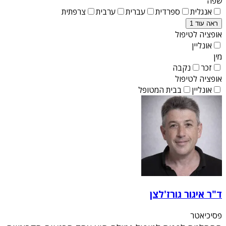
שפה
אנגלית
ספרדית
עברית
ערבית
צרפתית
ראה עוד 1
אופציה לטיפול
אונליין
מין
זכר
נקבה
אופציה לטיפול
אונליין
בבית המטופל
ד"ר איגור גורז'לצן
פסיכיאטר