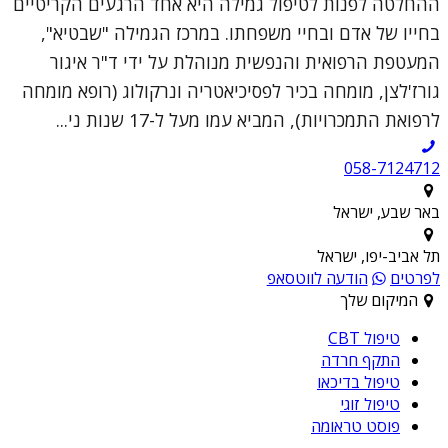
ההחלטה לפנות לטיפול גמילה היא אחד הרגעים הקריטיים
בחייו של אדם ובחיי משפחתו. במרכז הגמילה "שבטיא",
המעטפת הרפואית והנפשית מנוהלת על ידי ד"ר איגור
גורז'לצן, מומחה בכיר לפסיכיאטריה ונרקולוג (רופא מומחה
לרפואת התמכרויות), המביא עמו מעל ל-17 שנות ני...
058-7124712
באר שבע, ישראל
תל אביב-יפו, ישראל
לפרטים
הודעה לווטסאפ
המיקום שלך
טיפול CBT
התקף חרדה
טיפול בדיכאו
טיפול זוגי
פוסט טראומה